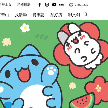
的基金會
烏梅劇院
Language
來華山
找活動
提申請
品好店
聊文創