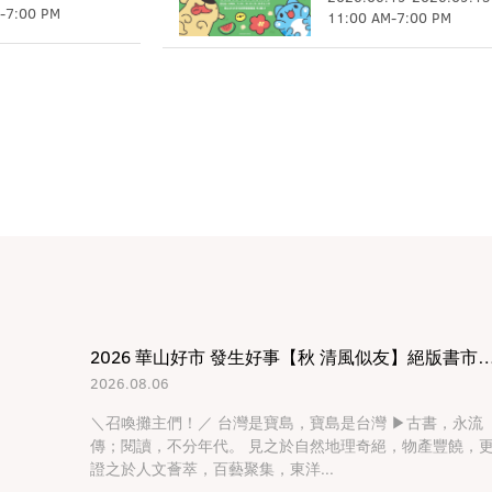
-
7:00 PM
11:00 AM
-
7:00 PM
2026 華山好市 發生好事【秋 清風似友】絕版書
2026.08.06
＼召喚攤主們！／ 台灣是寶島，寶島是台灣 ▶古書，永流
傳；閱讀，不分年代。 見之於自然地理奇絕，物產豐饒，
證之於人文薈萃，百藝聚集，東洋...