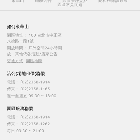
來華山
職缺公告
園區管理要點
隱私權保護政策
園區常見問題
如何來華山
園區地址：
100 台北市中正區
八德路一段1號
開放時間：
戶外空間24小時開
放，其他依各活動/店家公告
交通方式
園區地圖
洽公(場地租借)聯繫
電話：
(02)2358-1914
傳真：
(02)2358-1165
週一至週五 09:30 ~ 18:00
園區服務聯繫
電話：
(02)2358-1914
傳真：
(02)2358-1262
每日 09:30 ~ 21:00