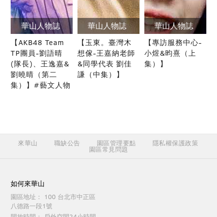
華山人物誌
華山人物誌
華山人物誌
【AKB48 Team
【玉東。臺灣木
【專訪服務中心-
TP團員-劉語晴
想傢-王嘉納老師
小煜&昀熹（上
(隊長)、王逸嘉&
&同學代表 劉佳
集）】
劉曉晴（第二
謙（中集）】
集）】#藝文人物
來華山
職缺公告
園區管理要點
隱私權保護政策
園區常見問題
如何來華山
園區地址：
100 台北市中正區
八德路一段1號
開放時間：
戶外空間24小時開