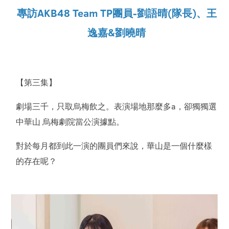
專訪AKB48 Team TP團員-劉語晴(隊長)、王
逸嘉&劉曉晴
【第三集】
劇場三千，只取烏梅飲之。表演場地那麼多a，卻獨獨選
中華山 烏梅劇院當公演據點。
對於每月都到此一演的團員們來說，華山是一個什麼樣
的存在呢？