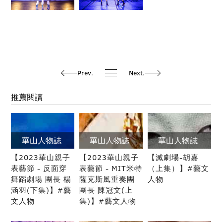
Prev.
Next.
推薦閱讀
華山人物誌
華山人物誌
華山人物誌
【2023華山親子
【2023華山親子
【滅劇場-胡嘉
表藝節 - 反面穿
表藝節 - MIT米特
（上集）】#藝文
舞蹈劇場 團長 楊
薩克斯風重奏團
人物
涵羽(下集)】#藝
團長 陳冠文(上
文人物
集)】#藝文人物