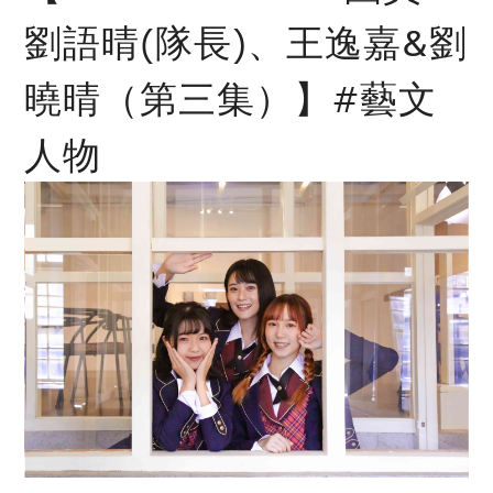
劉語晴(隊長)、王逸嘉&劉
曉晴（第三集）】#藝文
人物