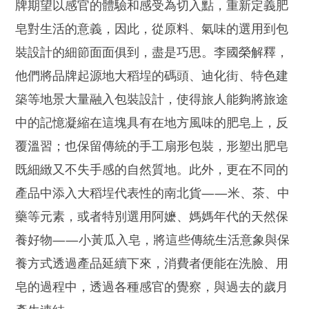
牌期望以感官的體驗和感受為切入點，重新定義肥
皂對生活的意義，因此，從原料、氣味的選用到包
裝設計的細節面面俱到，盡是巧思。李國榮解釋，
他們將品牌起源地大稻埕的碼頭、迪化街、特色建
築等地景大量融入包裝設計，使得旅人能夠將旅途
中的記憶凝縮在這塊具有在地方風味的肥皂上，反
覆溫習；也保留傳統的手工扇形包裝，形塑出肥皂
既細緻又不失手感的自然質地。此外，更在不同的
產品中添入大稻埕代表性的南北貨——米、茶、中
藥等元素，或者特別選用阿嬷、媽媽年代的天然保
養好物——小黃瓜入皂，將這些傳統生活意象與保
養方式透過產品延續下來，消費者便能在洗臉、用
皂的過程中，透過各種感官的覺察，與過去的歲月