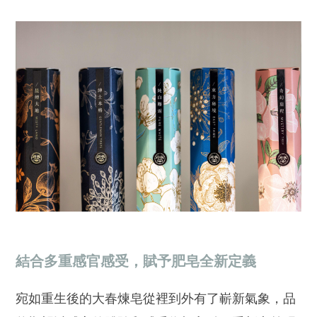
結合多重感官感受，賦予肥皂全新定義
宛如重生後的大春煉皂從裡到外有了嶄新氣象，品