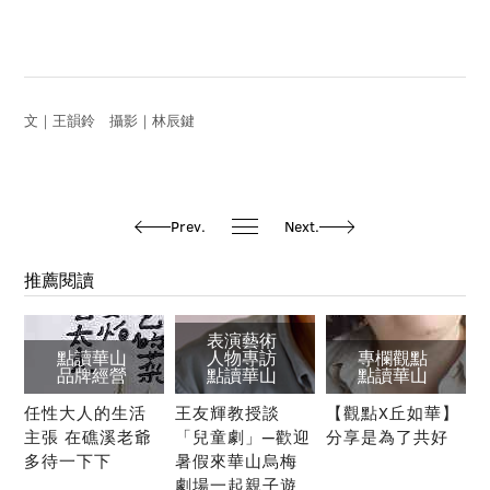
文｜王韻鈴 攝影｜林辰鍵
Prev.
Next.
推薦閱讀
表演藝術
點讀華山
人物專訪
專欄觀點
品牌經營
點讀華山
點讀華山
任性大人的生活
王友輝教授談
【觀點X丘如華】
主張 在礁溪老爺
「兒童劇」─歡迎
分享是為了共好
多待一下下
暑假來華山烏梅
劇場一起親子遊