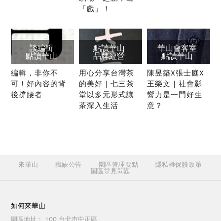
「戲」！
談編輯
點讀華山
華山會客室
點讀華山
品牌經營
點讀華山
編輯，非你不
用心分享台灣茶
陳昱築X張士庭X
可！好內容的背
的美好｜七三茶
王榮文｜社會影
後撐腰者
堂以多元形式讓
響力是一門好生
茶深入生活
意？
來華山
職缺公告
園區管理要點
隱私權保護政策
園區常見問題
如何來華山
園區地址：
100 台北市中正區