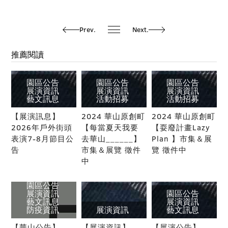
Prev.
Next.
推薦閱讀
園區公告
園區公告
園區公告
展演資訊
展演資訊
展演資訊
藝文訊息
活動招募
活動招募
【展演訊息】
2024 華山原創町
2024 華山原創町
2026年戶外街頭
【每當夏天我要
【耍廢計畫Lazy
表演7-8月節目公
去華山______】
Plan 】市集＆展
告
市集＆展覽 徵件
覽 徵件中
中
園區公告
展演資訊
園區公告
藝文訊息
展演資訊
防疫資訊
展演資訊
藝文訊息
【華山公告】
【展演資訊】
【展演公告】