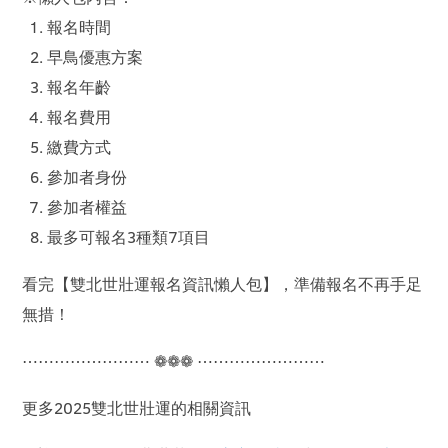
報名時間
早鳥優惠方案
報名年齡
報名費用
繳費方式
參加者身份
參加者權益
最多可報名3種類7項目
看完【雙北世壯運報名資訊懶人包】，準備報名不再手足
無措！
⋯⋯⋯⋯⋯⋯⋯⋯ ❁❁❁ ⋯⋯⋯⋯⋯⋯⋯⋯
更多2025雙北世壯運的相關資訊