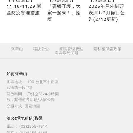
11.16-11.29 園
「家鄉守護，大
2026年戶外街頭
區防疫管理措施
家一起來！」論
表演1-2月節目公
壇
告(2/12更新)
來華山
職缺公告
園區管理要點
隱私權保護政策
園區常見問題
如何來華山
園區地址：
100 台北市中正區
八德路一段1號
開放時間：
戶外空間24小時開
放，其他依各活動/店家公告
交通方式
園區地圖
洽公(場地租借)聯繫
電話：
(02)2358-1914
傳真：
(02)2358-1165