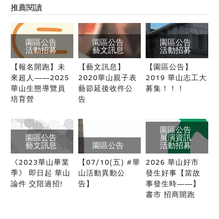
推薦閱讀
園區公告
園區公告
園區公告
活動招募
藝文訊息
活動招募
【報名開跑】未
【藝文訊息】
【園區公告】
來超人——2025
2020華山親子表
2019 華山志工大
華山生態導覽員
藝節延後收件公
募集！！！
培育營
告
園區公告
園區公告
展演資訊
藝文訊息
園區公告
活動招募
《2023華山畢業
【07/10(五) #華
2026 華山好市
季》 即日起 華山
山活動異動公
發生好事【當故
論件 交陪過招!
告】
事發生時——】
書市 招商開跑