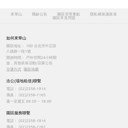
來華山
職缺公告
園區管理要點
隱私權保護政策
園區常見問題
如何來華山
園區地址：
100 台北市中正區
八德路一段1號
開放時間：
戶外空間24小時開
放，其他依各活動/店家公告
交通方式
園區地圖
洽公(場地租借)聯繫
電話：
(02)2358-1914
傳真：
(02)2358-1165
週一至週五 09:30 ~ 18:00
園區服務聯繫
電話：
(02)2358-1914
傳真：
(02)2358-1262