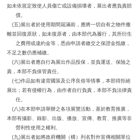
如未依規定致使人員傷亡或設備損壞者，展出者應負責賠
償。
(五)展出者於使用期間屆滿前，應將一切自有之物件搬
離並回復原狀，如未復原者，由本部代為履行，其所衍生
之費用或違約金等，悉由申請者繳交之保證金抵繳，
不足之數仍應補繳。
(六)展出者應自行為展出作品投保，並負運送、保險之
責，本部不負保管責任。
(七)作品如有違背國策及公序良俗等情事，本部得拒絕
展出；若有侵權行為，由作者自行負責，本部不負法律責
任。
(八)在本部申請舉辦之各項展覽活動，基於教育推廣，
本部有攝影、錄影、出版、播放、宣傳、教育、推廣等非
營利性使用之權利。
(九)展出者如將政府機關（構）列名對外宣傳相關單位