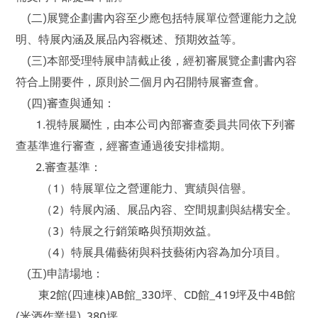
(二)展覽企劃書內容至少應包括特展單位營運能力之說
明、特展內涵及展品內容概述、預期效益等。
(三)本部受理特展申請截止後，經初審展覽企劃書內容
符合上開要件，原則於二個月內召開特展審查會。
(四)審查與通知：
1.視特展屬性，由本公司內部審查委員共同依下列審
查基準進行審查，經審查通過後安排檔期。
2.審查基準：
（1）特展單位之營運能力、實績與信譽。
（2）特展內涵、展品內容、空間規劃與結構安全。
（3）特展之行銷策略與預期效益。
（4）特展具備藝術與科技藝術內容為加分項目。
(五)申請場地：
東2館(四連棟)AB館_330坪、CD館_419坪及中4B館
(米酒作業場)_380坪。