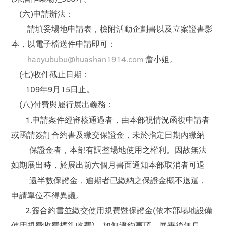
(六)申請辦法：
請填妥場地申請表，檢附活動企劃書以及立案證書影
本，以電子檔送件申請即可：
haoyububu@huashan1914.com
詹小姐。
(七)收件截止日期：
109年9月15日止。
(八)付費與履行展出義務：
1.申請案件經審核通過者，由本部視情況函復申請者
或函請簽訂合約書及繳交保證金，未於指定日期內繳納
保證金者，本部有調整場地使用之權利。因故無法
如期展出時，於展出前六個月書面通知本部取消者可退
還半數保證金，逾期者已繳納之保證金概不退還，
申請單位不得異議。
2.簽合約書並繳交使用規費暨保證金(依本部場地設備
使用規費收費標準收費)。如無違約事項，展畢後無息