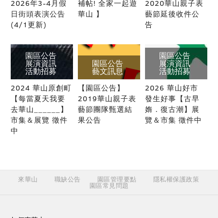
2026年3-4月假
補帖! 全家一起遊
2020華山親子表
日街頭表演公告
華山 】
藝節延後收件公
(4/1更新)
告
園區公告
園區公告
展演資訊
園區公告
展演資訊
活動招募
藝文訊息
活動招募
2024 華山原創町
【園區公告】
2026 華山好市
【每當夏天我要
2019華山親子表
發生好事【古早
去華山______】
藝節團隊甄選結
媠．復古潮】展
市集＆展覽 徵件
果公告
覽＆市集 徵件中
中
來華山
職缺公告
園區管理要點
隱私權保護政策
園區常見問題