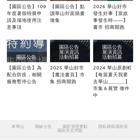
【園區公告】109
【園區公告】點
2026 華山好市
年度暑假特展申
讀華山封面插畫
發生好事【當故
請及場地使用注
徵集
事發生時——】
意事項
書市 招商開跑
園區公告
園區公告
展演資訊
展演資訊
園區公告
活動招募
活動招募
【園區公告】為
2025 華山好市
2024 華山原創町
配合防疫，相關
【魔法書頁】市
【每當夏天我要
服務暫停公告
集 招商開跑
去華山______】
市集＆展覽 徵件
中
來華山
職缺公告
園區管理要點
隱私權保護政策
園區常見問題