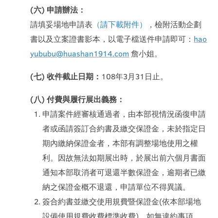
(六) 申請辦法：
請填妥場地申請表
（請下載附件）
，檢附活動企劃
書以及立案證書影本，以電子檔送件申請即可：
hao
yububu@huashan1914.com
詹小姐。
(七) 收件截止日期：
108年3月31日止。
(八) 付費與履行展出義務：
申請案件經審核通過者，由本部視情況函復申請
者或函請簽訂合約書及繳交保證金，未於指定日
期內繳納保證金者，本部有調整場地使用之權
利。因故無法如期展出時，於展出前六個月書面
通知本部取消者可退還半數保證金，逾期者已繳
納之保證金概不退還，申請單位不得異議。
簽合約書並繳交使用規費暨保證金(依本部場地
設備使用規費收費標準收費)。如無違約事項，