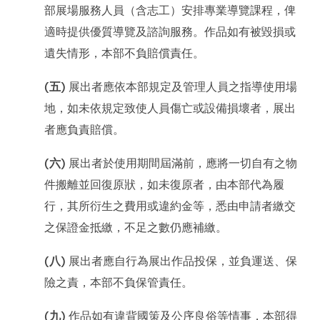
部展場服務人員（含志工）安排專業導覽課程，俾
適時提供優質導覽及諮詢服務。作品如有被毀損或
遺失情形，本部不負賠償責任。
(五)
展出者應依本部規定及管理人員之指導使用場
地，如未依規定致使人員傷亡或設備損壞者，展出
者應負責賠償。
(六)
展出者於使用期間屆滿前，應將一切自有之物
件搬離並回復原狀，如未復原者，由本部代為履
行，其所衍生之費用或違約金等，悉由申請者繳交
之保證金抵繳，不足之數仍應補繳。
(八)
展出者應自行為展出作品投保，並負運送、保
險之責，本部不負保管責任。
(九)
作品如有違背國策及公序良俗等情事，本部得