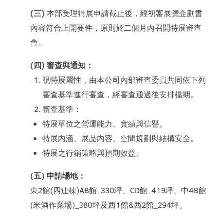
(三)
本部受理特展申請截止後，經初審展覽企劃書
內容符合上開要件，原則於二個月內召開特展審查
會。
(四) 審查與通知：
視特展屬性，由本公司內部審查委員共同依下列
審查基準進行審查，經審查通過後安排檔期。
審查基準：
特展單位之營運能力、實績與信譽。
特展內涵、展品內容、空間規劃與結構安全。
特展之行銷策略與預期效益。
(五) 申請場地：
東2館(四連棟)AB館_330坪、CD館_419坪、中4B館
(米酒作業場)_380坪及西1館&西2館_294坪。