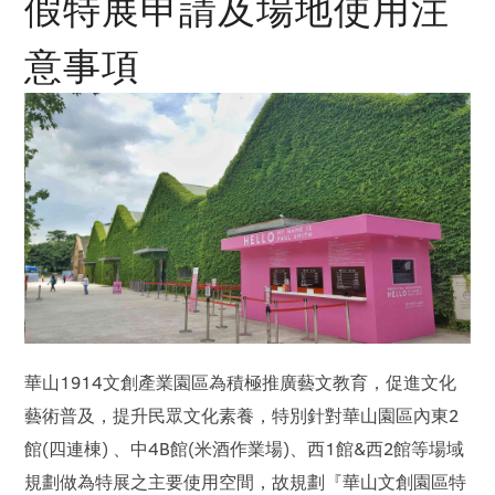
假特展申請及場地使用注
意事項
華山1914文創產業園區為積極推廣藝文教育，促進文化
藝術普及，提升民眾文化素養，特別針對華山園區內東2
館(四連棟) 、中4B館(米酒作業場)、西1館&西2館等場域
規劃做為特展之主要使用空間，故規劃『華山文創園區特