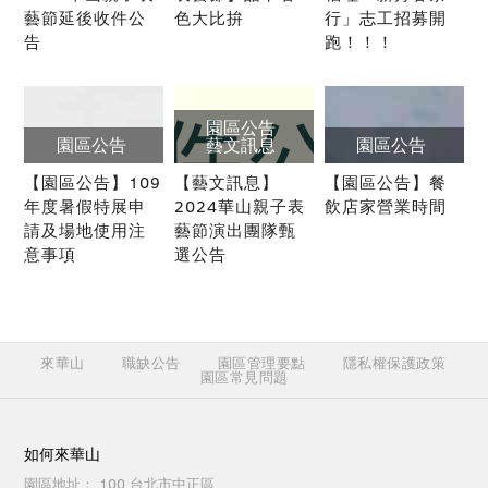
藝節延後收件公
色大比拚
行」志工招募開
告
跑！！！
園區公告
園區公告
藝文訊息
園區公告
【園區公告】109
【藝文訊息】
【園區公告】餐
年度暑假特展申
2024華山親子表
飲店家營業時間
請及場地使用注
藝節演出團隊甄
意事項
選公告
來華山
職缺公告
園區管理要點
隱私權保護政策
園區常見問題
如何來華山
園區地址：
100 台北市中正區