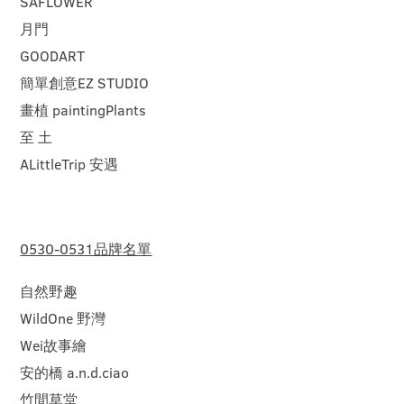
SAFLOWER
月門
GOODART
簡單創意EZ STUDIO
畫植 paintingPlants
至 土
ALittleTrip 安遇
0530-0531品牌名單
自然野趣
WildOne 野灣
Wei故事繪
安的橋 a.n.d.ciao
竹間草堂