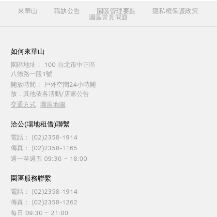
來華山
職缺公告
園區管理要點
隱私權保護政策
園區常見問題
如何來華山
園區地址：
100 台北市中正區
八德路一段1號
開放時間：
戶外空間24小時開
放，其他依各活動/店家公告
交通方式
園區地圖
洽公(場地租借)聯繫
電話：
(02)2358-1914
傳真：
(02)2358-1165
週一至週五 09:30 ~ 18:00
園區服務聯繫
電話：
(02)2358-1914
傳真：
(02)2358-1262
每日 09:30 ~ 21:00