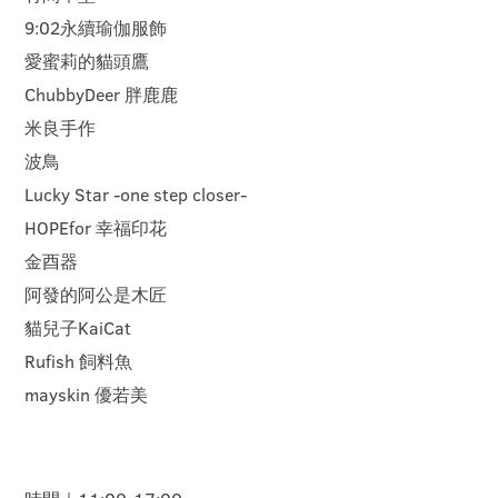
9:02永續瑜伽服飾
愛蜜莉的貓頭鷹
ChubbyDeer 胖鹿鹿
米良手作
波鳥
Lucky Star -one step closer-
HOPEfor 幸福印花
金酉器
阿發的阿公是木匠
貓兒子KaiCat
Rufish 飼料魚
mayskin 優若美