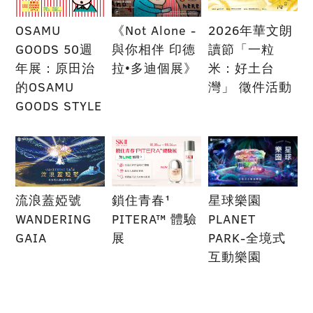
OSAMU
《Not Alone -
2026年華文朗
GOODS 50週
與你相伴 印德
讀節「一粒
年展：原田治
拉•多迪個展》
米：好土台
的OSAMU
灣」 徵件活動
GOODS STYLE
流浪蓋婭號
鎖住青春¹
星球樂園
WANDERING
PITERA™ 體驗
PLANET
GAIA
展
PARK-全境式
互動樂園