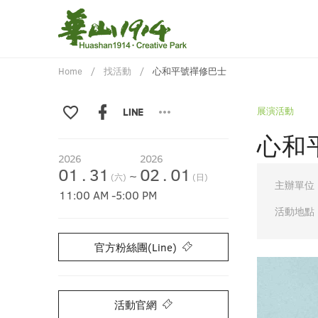
Home
找活動
心和平號禪修巴士
展演活動
心和
2026
2026
01
.
31
02
.
01
~
(六)
(日)
主辦單位
11:00 AM
-
5:00 PM
活動地點
官方粉絲團(Line)
活動官網