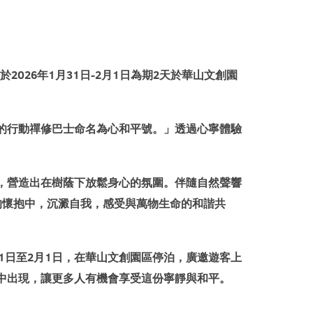
026年1月31日-2月1日為期2天於華山文創園
的行動禪修巴士命名為心和平號。」透過心寧體驗
，營造出在樹蔭下放鬆身心的氛圍。伴隨自然聲響
的懷抱中，沉澱自我，感受與萬物生命的和諧共
1日至2月1日，在華山文創園區停泊，廣邀遊客上
中出現，讓更多人有機會享受這份寧靜與和平。