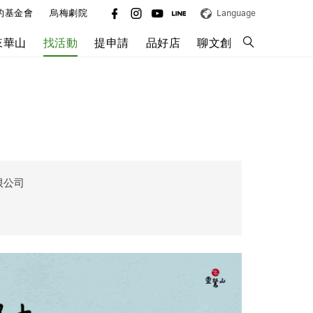
的基金會
烏梅劇院
Language
來華山
找活動
提申請
品好店
聊文創
限公司