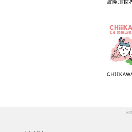
波隆那世
CHIIKA
來