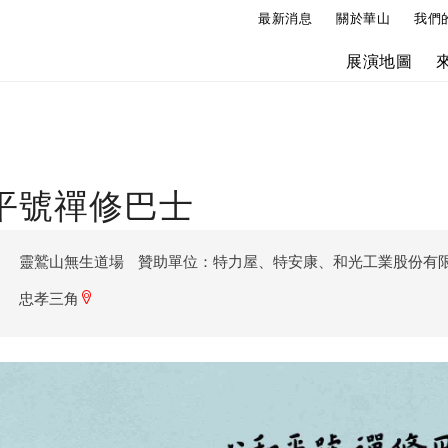
最新消息
關於華山
我們
展演地圖
平號禪修巴士
靈鷲山無生道場
贊助單位：特力屋、特安康、和光工業股份有
忠孝三角