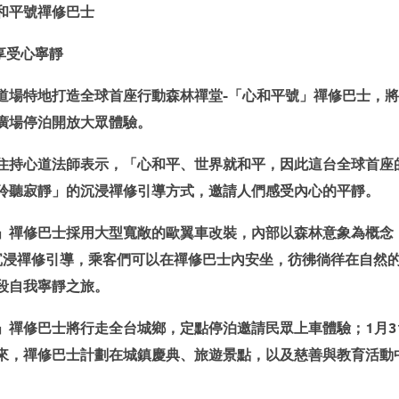
心和平號禪修巴士
享受心寧靜
道場特地打造全球首座行動森林禪堂-「心和平號」禪修巴士，將於2
廣場停泊開放大眾體驗。
住持心道法師表示，「心和平、世界就和平，因此這台全球首座
聆聽寂靜」的沉浸禪修引導方式，邀請人們感受內心的平靜。
」禪修巴士採用大型寬敞的歐翼車改裝，內部以森林意象為概念
沉浸禪修引導，乘客們可以在禪修巴士內安坐，彷彿徜徉在自然
段自我寧靜之旅。
」禪修巴士將行走全台城鄉，定點停泊邀請民眾上車體驗；1月3
來，禪修巴士計劃在城鎮慶典、旅遊景點，以及慈善與教育活動