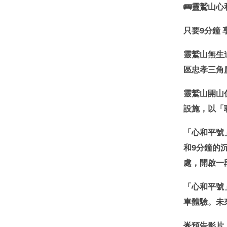
🚌靈鷲山
只要9分鐘 
靈鷲山無生
區忠孝三角
靈鷲山開山
設施，以「
「心和平號
和9分鐘的
處，開啟一
「心和平號
車體驗。未
🌟預告影片