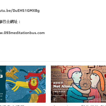
outu.be/DuEHS1GMXBg
禪修巴士網址：
w.093meditationbus.com