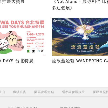
界插畫大獎展
《Not Alone - 與你相伴 
多迪個展》
WA DAYS 台北特展
流浪蓋婭號 WANDERING G
華山
職缺公告
園區管理要點
隱私權保護政策
園區常見