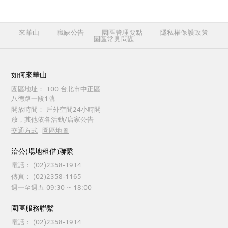
來華山
職缺公告
園區管理要點
隱私權保護政策
園區常見問題
如何來華山
園區地址：
100 台北市中正區
八德路一段1號
開放時間：
戶外空間24小時開
放，其他依各活動/店家公告
交通方式
園區地圖
洽公(場地租借)聯繫
電話：
(02)2358-1914
傳真：
(02)2358-1165
週一至週五 09:30 ~ 18:00
園區服務聯繫
電話：
(02)2358-1914