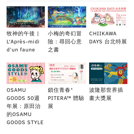
牧神的午後 |
小梅的奇幻冒
CHIIKAWA
L'Après-midi
險：尋回心意
DAYS 台北特展
d’un faune
之書
OSAMU
鎖住青春¹
波隆那世界插
GOODS 50週
PITERA™ 體驗
畫大獎展
年展：原田治
展
的OSAMU
GOODS STYLE